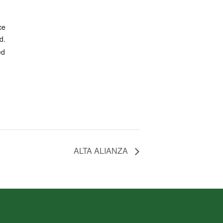
ce
d.
ed
ALTA ALIANZA