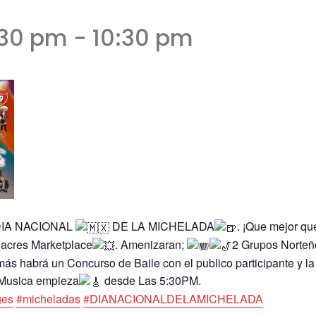
:30 pm
-
10:30 pm
IA NACIONAL
DE LA MICHELADA
. ¡Que mejor qu
acres Marketplace
. Amenizaran;
2 Grupos Norteño
más habrá un Concurso de Baile con el publico participante y la
Musica empieza
desde Las 5:30PM.
ges
#micheladas
#DIANACIONALDELAMICHELADA